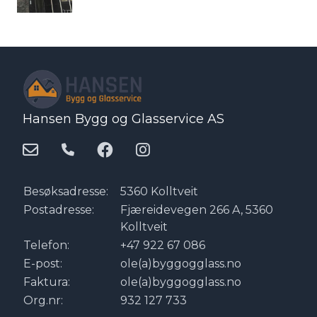
Hansen Bygg og Glasservice AS
Besøksadresse:
5360 Kolltveit
Postadresse:
Fjæreidevegen 266 A, 5360
Kolltveit
Telefon:
+47 922 67 086
E-post:
ole(a)byggogglass.no
Faktura:
ole(a)byggogglass.no
Org.nr:
932 127 733